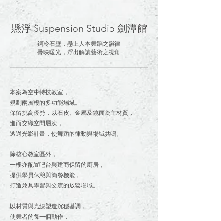
懸浮 Suspension Studio 劍潭館
鋼冷石壁，懸上人本舞蹈之韻律
疊映暖光，浮出解讀藝術之視角
本案為空中特技教室，
規劃兩層樓的多功能場域。
保留挑高優勢，以石皮、金屬及鏡面為主材質，
進而交織空間層次，
透過光影計畫，使舞蹈的律動與場域共鳴。
除核心教室區外，
一樓亦配置吧台與建商保留的廚房，
提供學員休憩與簡餐機能，
打造兼具學習與交流的放鬆場域。
以材質與光線塑造沉穩基調，
使舞者的每一個動作，