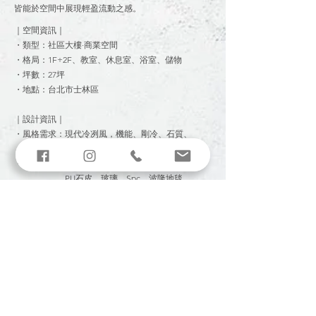
皆能於空間中展現輕盈流動之感。
｜空間資訊｜
・類型：社區大樓·商業空間
・格局：1F+2F、教室、休息室、浴室、儲物
・坪數：27坪
・地點：台北市士林區
｜設計資訊｜
・風格需求：現代冷冽風，機能、剛冷、石質、
金屬
・主要材質：美耐板、木格柵、日本壁紙、
PU石皮、玻璃、Spc、波隆地毯
・軟裝傢俱：現品傢俱家飾
・商家品牌：懸·浮 Suspension Studio
・攝影團隊：森原 / 空間攝影
｜ ｜ ｜
residential
commercial
< Previous
Next >