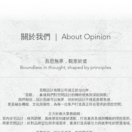
關於我們 ｜ About Opinion
吾思無界，觀形於道
Boundless in thought, shaped by principles.
吾觀設計有限公司成立於2022年，
「吾觀」，象徵我們對空間設計的獨特視角與深刻洞察。
我們相信，設計思維可以無界，但好的設計不僅是形塑美感，
更是融合機能、文化與個性，為每一位客戶打造真正符合需求的理想空間。
主力於兩大業務範疇：
．室內住宅設計：格局調整、風格塑造到建材選配，打造兼具美感與機能的理想居所
．商業空間設計：針對品牌定位與市場需求，量身打造具吸引力與效率性的營運場域